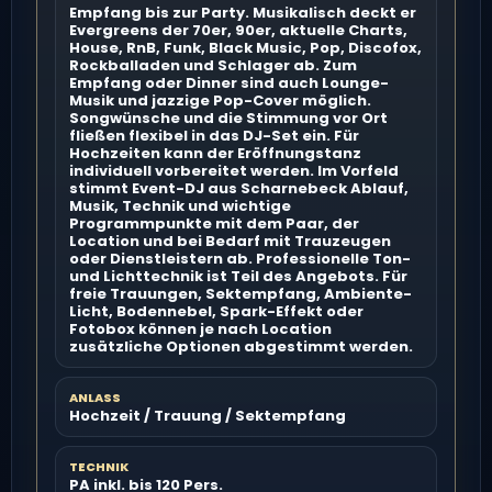
Empfang bis zur Party. Musikalisch deckt er
Evergreens der 70er, 90er, aktuelle Charts,
House, RnB, Funk, Black Music, Pop, Discofox,
Rockballaden und Schlager ab. Zum
Empfang oder Dinner sind auch Lounge-
Musik und jazzige Pop-Cover möglich.
Songwünsche und die Stimmung vor Ort
fließen flexibel in das DJ-Set ein. Für
Hochzeiten kann der Eröffnungstanz
individuell vorbereitet werden. Im Vorfeld
stimmt Event-DJ aus Scharnebeck Ablauf,
Musik, Technik und wichtige
Programmpunkte mit dem Paar, der
Location und bei Bedarf mit Trauzeugen
oder Dienstleistern ab. Professionelle Ton-
und Lichttechnik ist Teil des Angebots. Für
freie Trauungen, Sektempfang, Ambiente-
Licht, Bodennebel, Spark-Effekt oder
Fotobox können je nach Location
zusätzliche Optionen abgestimmt werden.
ANLASS
Hochzeit / Trauung / Sektempfang
TECHNIK
PA inkl. bis 120 Pers.