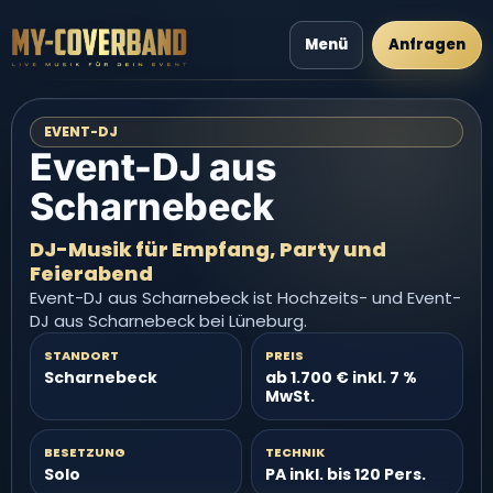
Menü
Anfragen
EVENT-DJ
Event-DJ aus
Scharnebeck
DJ-Musik für Empfang, Party und
Feierabend
Event-DJ aus Scharnebeck ist Hochzeits- und Event-
DJ aus Scharnebeck bei Lüneburg.
STANDORT
PREIS
Scharnebeck
ab 1.700 € inkl. 7 %
MwSt.
BESETZUNG
TECHNIK
Solo
PA inkl. bis 120 Pers.