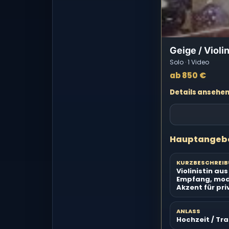
Geige / Violi
Solo · 1 Video
ab 850 €
Details ansehe
Hauptangeb
KURZBESCHREI
Violinistin au
Empfang, mode
Akzent für pr
ANLASS
Hochzeit / Tr