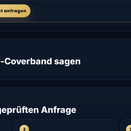
at anfragen
-Coverband sagen
 geprüften Anfrage
2