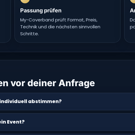
Passung prüfen
A
My-Coverband prüft Format, Preis,
Da
Technik und die nächsten sinnvollen
pa
Schritte.
en vor deiner Anfrage
individuell abstimmen?
ein Event?