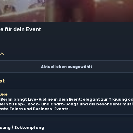
ne für dein Event
n
Aktuell oben ausgewählt
ot
BUNG
s Berlin bringt Live-Violine in dein Event: elegant zur Trauung 
rn zu Pop-, Rock- und Chart-Songs und als besonderer musi
ivate Feiern und Business-Events.
auung / Sektempfang