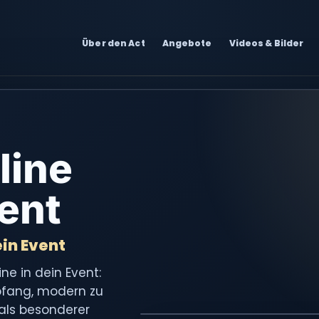
Über den Act
Angebote
Videos & Bilder
line
vent
in Event
line in dein Event:
pfang, modern zu
als besonderer