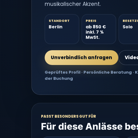
musikalischer Akzent.
STANDORT
PREIS
BESETZ
Berlin
ab 850 €
Solo
inkl. 7 %
MwSt.
Unverbindlich anfragen
Vide
Geprüftes Profil · Persönliche Beratung ·
der Buchung
PASST BESONDERS GUT FÜR
Für diese Anlässe b