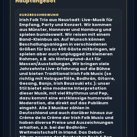
Hauptangebot
KURZBESCHREIBUNG
Irish Folk Trio aus Neustadt: Live-Musik für
Empfang, Party und Konzert. Wir kommen
aus Münster, Hannover und Hamburg und
spielen bundesweit. Wir reisen mit einem
Band-Kleinbus an. Auf Wunsch können
Beschallungsanlagen in verschiedenen
Größen für bis zu 400 Gäste mitbringen, wir
spielen aber auch unplugged im kleineren
Rahmen, z.B. als Hintergrund-Act für
Messen/Ausstellungen. Wir bringen viele
Jahrzehnte Live-Erfahrung auf die Bühne
und bieten Traditional Irish Folk Music (so
richtig mit Holzquerflöte, Bodhrán, Gitarre,
Gesang, Banjo, Irish Bouzouki etc.); unser
Stil bietet eine moderne Interpretation
dieser Musik, mit viel Rhythmus und Pep,
dazu kommt eine erstklassige humorvolle
Moderation, die direkt auf das Publikum
eingeht. Alle 3 Musiker zählen in
Deutschland und auch darüber hinaus zur
Créme de la Créme der Irish Folk Music und
haben diverse Preise und Auszeichnungen
erhalten, z.b. bei der Bodhrán-
Weltmeistschaft in Irland. Das Debut-