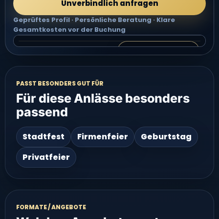
Unverbindlich anfragen
Geprüftes Profil · Persönliche Beratung · Klare
Gesamtkosten vor der Buchung
Video 2 groß ansehen
VIDEO 2
Video groß ansehen
PASST BESONDERS GUT FÜR
Für diese Anlässe besonders
passend
Stadtfest
Firmenfeier
Geburtstag
Privatfeier
FORMATE / ANGEBOTE