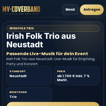
Menü
Anfragen
IRISH FOLK TRIO
Irish Folk Trio aus
Neustadt
Passende Live-Musik für dein Event
Irish Folk Trio aus Neustadt: Live-Musik für Empfang,
Party und Konzert.
STANDORT
PREIS
Neustadt
ab 1.700 € inkl. 7 %
MwSt.
BESETZUNG
Trio