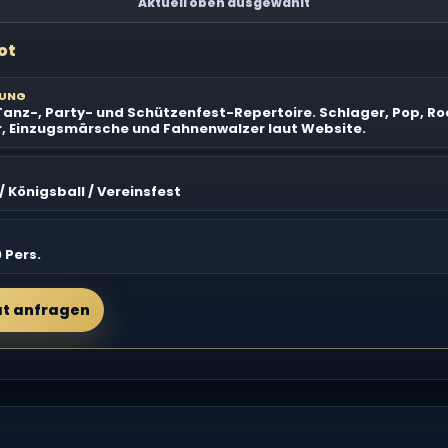
Aktuell oben ausgewählt
ot
BUNG
Tanz-, Party- und Schützenfest-Repertoire. Schlager, Pop, Ro
r, Einzugsmärsche und Fahnenwalzer laut Website.
 Königsball / Vereinsfest
0 Pers.
at anfragen