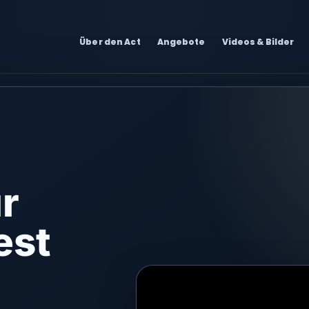
Über den Act
Angebote
Videos & Bilder
ür
est