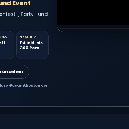
 und Event
enfest-, Party- und
Video 2 groß ansehen
VIDEO 2
UNG
TECHNIK
ett
PA inkl. bis
300 Pers.
o ansehen
 Klare Gesamtkosten vor