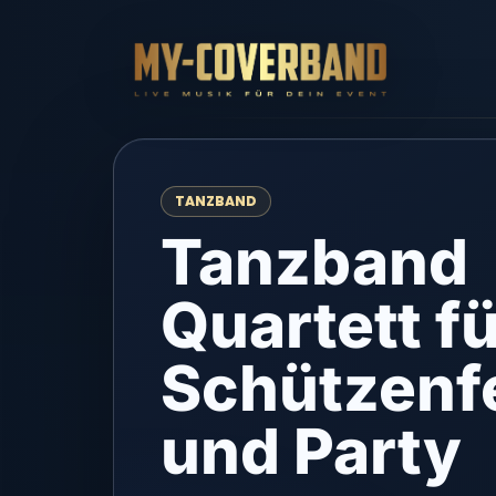
TANZBAND
Tanzband
Quartett f
Schützenf
und Party