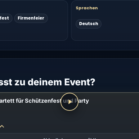
Sprachen
fest
Firmenfeier
Deutsch
st zu deinem Event?
rtett für Schützenfest und Party
n