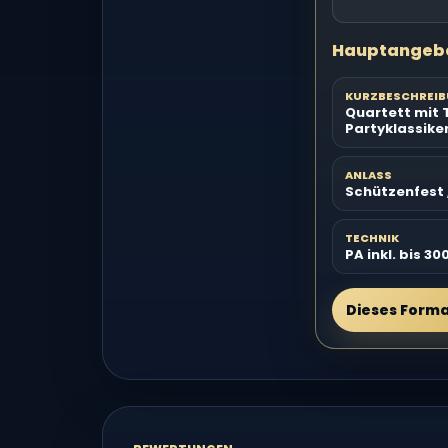
Hauptangeb
KURZBESCHREI
Quartett mit 
Partyklassike
ANLASS
Schützenfest /
TECHNIK
PA inkl. bis 30
Dieses Form