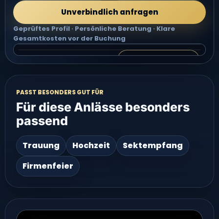
Unverbindlich anfragen
Geprüftes Profil · Persönliche Beratung · Klare
Gesamtkosten vor der Buchung
Video 2 groß ansehen
VIDEO 2 · SÄNGERIN + DJ FÜR DEIN EVENT
Video groß ansehen
PASST BESONDERS GUT FÜR
Für diese Anlässe besonders
passend
Trauung
Hochzeit
Sektempfang
Firmenfeier