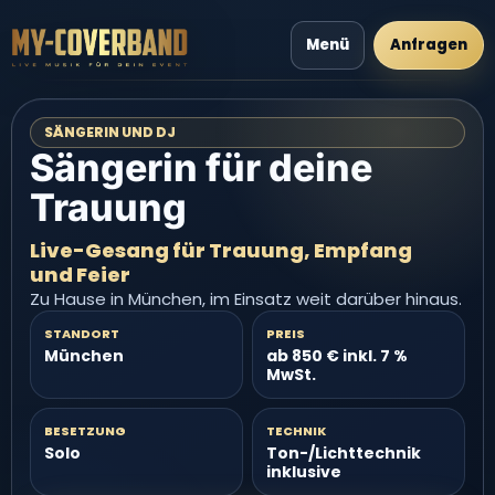
Menü
Anfragen
SÄNGERIN UND DJ
Sängerin für deine
Trauung
Live-Gesang für Trauung, Empfang
und Feier
Zu Hause in München, im Einsatz weit darüber hinaus.
STANDORT
PREIS
München
ab 850 € inkl. 7 %
MwSt.
BESETZUNG
TECHNIK
Solo
Ton-/Lichttechnik
inklusive