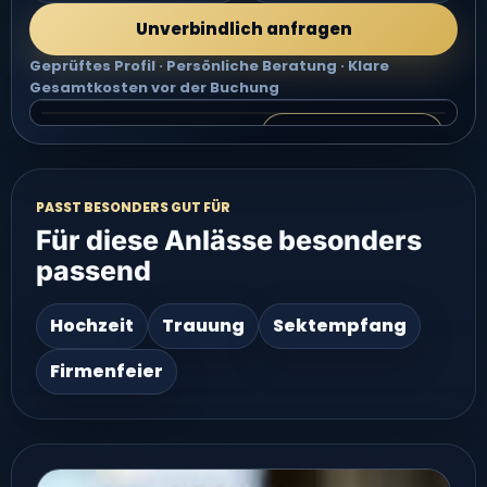
Unverbindlich anfragen
Geprüftes Profil · Persönliche Beratung · Klare
Gesamtkosten vor der Buchung
Video 2 groß ansehen
VIDEO 2 · ALISHA - SÄNGERIN FÜR DEINE TRAUUNG
Video groß ansehen
PASST BESONDERS GUT FÜR
Für diese Anlässe besonders
passend
Hochzeit
Trauung
Sektempfang
Firmenfeier