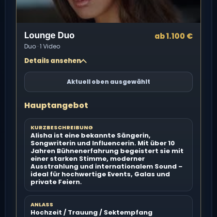
Lounge Duo
ab 1.100 €
Duo · 1 Video
Details ansehen
Aktuell oben ausgewählt
Hauptangebot
KURZBESCHREIBUNG
Alisha ist eine bekannte Sängerin,
Songwriterin und Influencerin. Mit über 10
Jahren Bühnenerfahrung begeistert sie mit
einer starken Stimme, moderner
Ausstrahlung und internationalem Sound –
ideal für hochwertige Events, Galas und
private Feiern.
ANLASS
Hochzeit / Trauung / Sektempfang