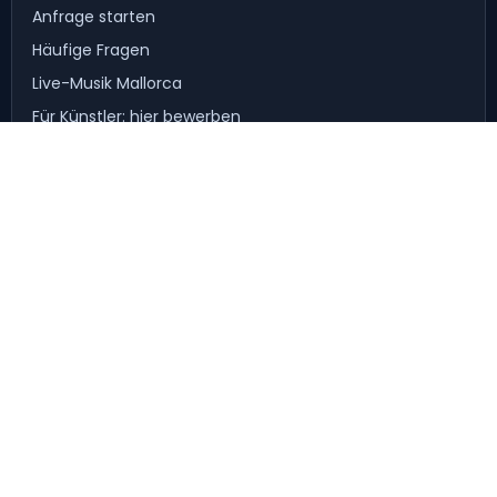
Anfrage starten
Häufige Fragen
Live-Musik Mallorca
Für Künstler: hier bewerben
Persönlicher Kontakt
Direkte Hilfe bei Auswahl und Abstimmung eurer Live-
Musik.
Fragen per WhatsApp klären
+49 1573 4667175
© My-Coverband UG · Live-Musik für Hochzeiten,
Firmenfeiern und Events.
Impressum
Datenschutz