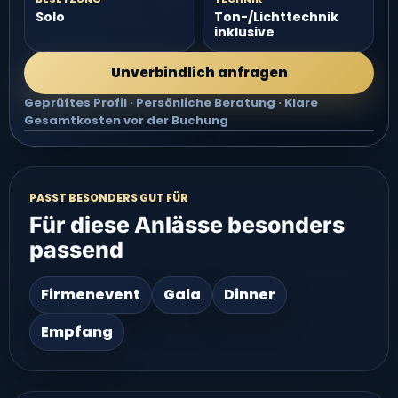
Solo
Ton-/Lichttechnik
inklusive
Unverbindlich anfragen
Geprüftes Profil · Persönliche Beratung · Klare
Gesamtkosten vor der Buchung
Video groß ansehen
PASST BESONDERS GUT FÜR
Für diese Anlässe besonders
passend
Firmenevent
Gala
Dinner
Empfang