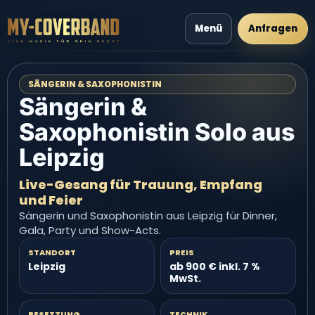
Menü
Anfragen
SÄNGERIN & SAXOPHONISTIN
Sängerin &
Saxophonistin Solo aus
Leipzig
Live-Gesang für Trauung, Empfang
und Feier
Sängerin und Saxophonistin aus Leipzig für Dinner,
Gala, Party und Show-Acts.
STANDORT
PREIS
Leipzig
ab 900 € inkl. 7 %
MwSt.
BESETZUNG
TECHNIK