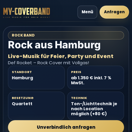
Menü
Anfragen
ROCK BAND
Rock aus Hamburg
Live-Musik für Feier, Party und Event
Def Rocket – Rock Cover mit Vollgas!
STANDORT
PREIS
Hamburg
ab 1.350 € inkl. 7 %
MwSt.
BESETZUNG
TECHNIK
Quartett
Ton-/Lichttechnik je
nach Location
möglich (+80 €)
Unverbindlich anfragen