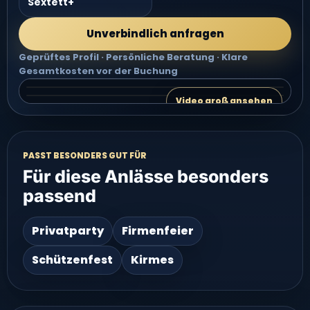
Sextett+
Unverbindlich anfragen
Geprüftes Profil · Persönliche Beratung · Klare
Gesamtkosten vor der Buchung
Video 2 groß ansehen
Video 3 groß ansehen
VIDEO 2
Video groß ansehen
VIDEO 3
PASST BESONDERS GUT FÜR
Für diese Anlässe besonders
passend
Privatparty
Firmenfeier
Schützenfest
Kirmes