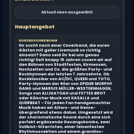
Aktuell oben ausgewählt
Hauptangebot
KURZBESCHREIBUNG
Ihr sucht nach einer Coverband, die euren
Gästen mit geiler Livemusik so richtig
einzeizt? Dann seid ihr bei uns genau
richtig! Seit knapp 15 Jahren covern wir auf
den Bühnen von Stadtfesten, Kirmessen,
Hochzeiten und Co. die größten Party- und
Rockhymnen der letzten 7 Jahrzehnte. Ob
Rockklassiker von AC/DC, QUEEN und TOTO,
Party-Hymnen der 90er von SPIDER MURPHY
GANG und MARIUS MÜLLER-WESTERNHAGEN,
Songs von ALLIGATOAH und FETTES BROT
oder Kölscher Musik mit KASALLA und
QUERBEAT - Für jeden Fan handgemachter
Musik haben wir Alters- und Genre-
übergreifend etwas dabei. Umgesetzt wird
der charismatische Sound durch eine sich
perfekt ergänzende Gesangskombo, zwei
Vollblut-Gitarristen, einer felsenfesten
Rhythmussektion und einem grandios-