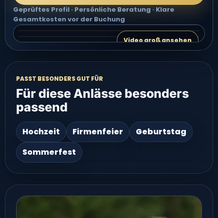
Geprüftes Profil · Persönliche Beratung · Klare
Gesamtkosten vor der Buchung
Video 2 groß ansehen
Video 3 groß ansehen
VIDEO 2
Video groß ansehen
VIDEO 3
PASST BESONDERS GUT FÜR
Für diese Anlässe besonders
passend
Hochzeit
Firmenfeier
Geburtstag
Sommerfest