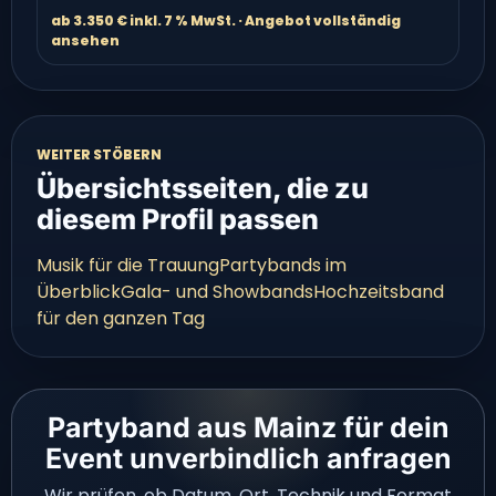
direkte Anfrage.
ab 3.350 € inkl. 7 % MwSt. · Angebot vollständig
ansehen
WEITER STÖBERN
Übersichtsseiten, die zu
diesem Profil passen
Musik für die Trauung
Partybands im
Überblick
Gala- und Showbands
Hochzeitsband
für den ganzen Tag
Partyband aus Mainz für dein
Event unverbindlich anfragen
Wir prüfen, ob Datum, Ort, Technik und Format