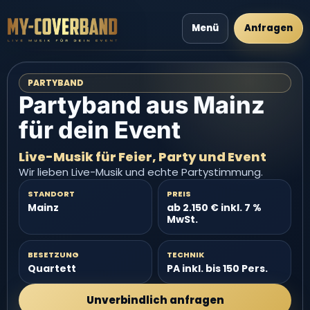
Menü
Anfragen
PARTYBAND
Partyband aus Mainz
für dein Event
Live-Musik für Feier, Party und Event
Wir lieben Live-Musik und echte Partystimmung.
STANDORT
PREIS
Mainz
ab 2.150 € inkl. 7 %
MwSt.
BESETZUNG
TECHNIK
Quartett
PA inkl. bis 150 Pers.
Unverbindlich anfragen