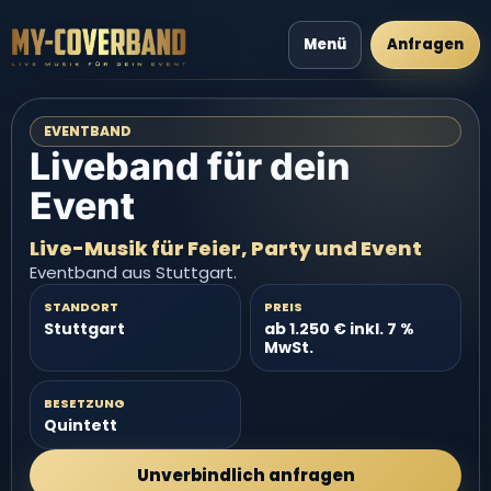
Menü
Anfragen
EVENTBAND
Liveband für dein
Event
Live-Musik für Feier, Party und Event
Eventband aus Stuttgart.
STANDORT
PREIS
Stuttgart
ab 1.250 € inkl. 7 %
MwSt.
BESETZUNG
Quintett
Unverbindlich anfragen