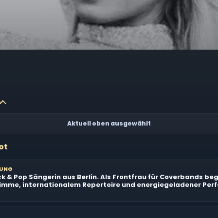
n
Aktuell oben ausgewählt
ot
BUNG
k & Pop Sängerin aus Berlin. Als Frontfrau für Coverbands beg
timme, internationalem Repertoire und energiegeladener Per