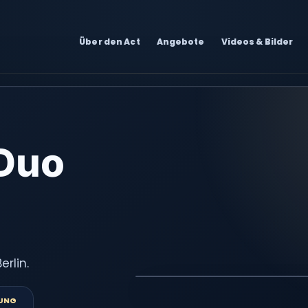
Über den Act
Angebote
Videos & Bilder
Duo
rlin.
UNG