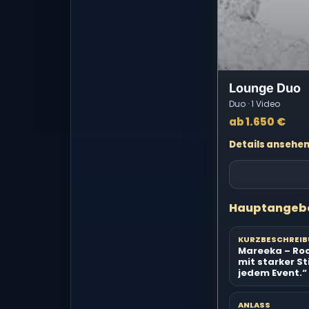
Lounge Duo
Duo · 1 Video
ab 1.650 €
Details ansehe
Hauptangeb
KURZBESCHREI
Mareeka – Roc
mit starker S
jedem Event.“
ANLASS