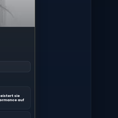
eistert sie
formance auf