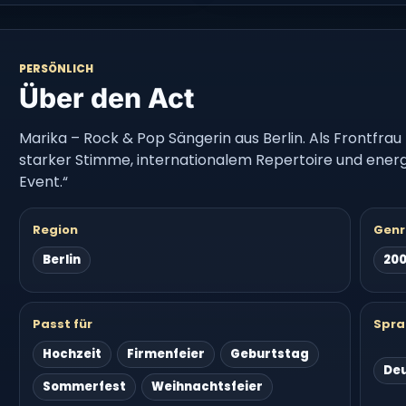
PERSÖNLICH
Über den Act
Marika – Rock & Pop Sängerin aus Berlin. Als Frontfrau
starker Stimme, internationalem Repertoire und ene
Event.“
Region
Genr
Berlin
20
Passt für
Spra
Hochzeit
Firmenfeier
Geburtstag
De
Sommerfest
Weihnachtsfeier