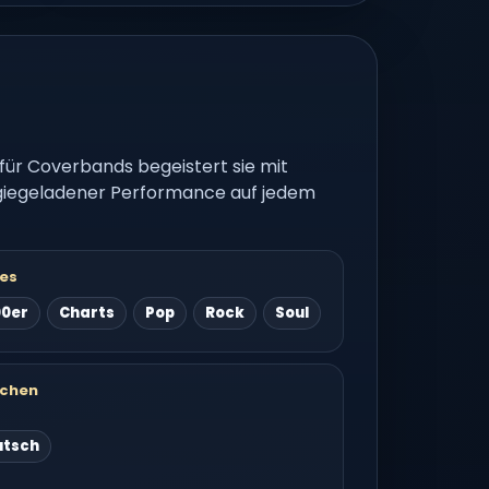
 für Coverbands begeistert sie mit
rgiegeladener Performance auf jedem
es
00er
Charts
Pop
Rock
Soul
chen
utsch