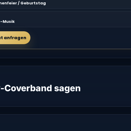
rmenfeier / Geburtstag
G
e-Musik
at anfragen
-Coverband sagen