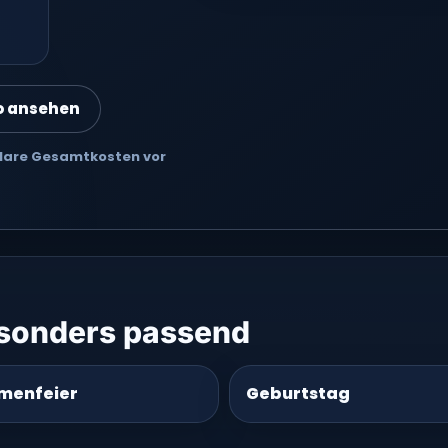
o ansehen
 Klare Gesamtkosten vor
esonders passend
rmenfeier
Geburtstag