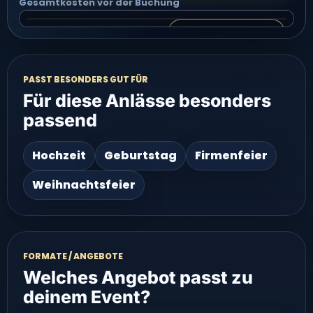
Gesamtkosten vor der Buchung
Video 2 groß ansehen
VIDEO 2 · PARTYBAND AUS BERLIN – GROSSE BESETZUNG
Video groß ansehen
PASST BESONDERS GUT FÜR
Für diese Anlässe besonders
passend
Hochzeit
Geburtstag
Firmenfeier
Weihnachtsfeier
FORMATE / ANGEBOTE
Welches Angebot passt zu
deinem Event?