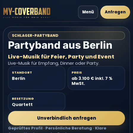
Menü
Anfragen
SCHLAGER-PARTYBAND
Partyband aus Berlin
Live-Musik für Feier, Party und Event
Live-Musik für Empfang, Dinner oder Party.
STANDORT
PREIS
Berlin
ab 3.100 € inkl. 7 %
MwSt.
BESETZUNG
Quartett
Unverbindlich anfragen
Geprüftes Profil · Persönliche Beratung · Klare