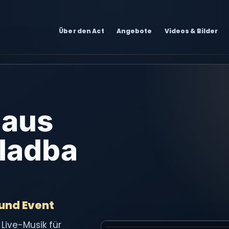
Über den Act
Angebote
Videos & Bilder
 aus
ladba
 und Event
Video 2 groß ansehen
ive-Musik für