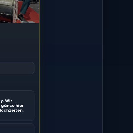
y. Wir
rgänze hier
Hochzeiten,