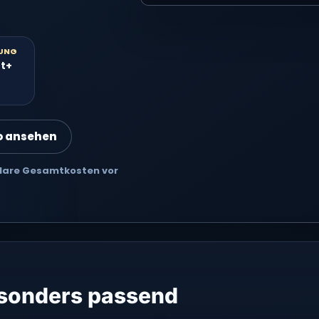
VIDEO 2
UNG
tt+
o ansehen
 Klare Gesamtkosten vor
esonders passend