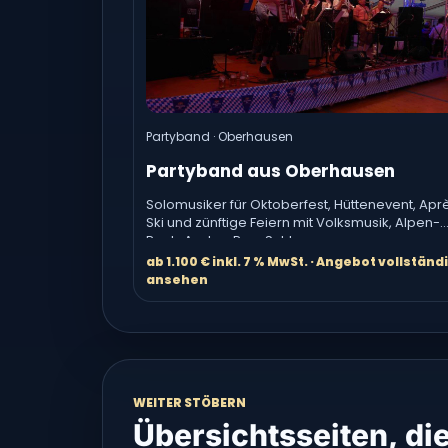
Partyband · Oberhausen
Partyband aus Oberhausen
Solomusiker für Oktoberfest, Hüttenevent, Apr
Ski und zünftige Feiern mit Volksmusik, Alpen-
Rock, Austro-Pop, Schlager.
ab 1.100 € inkl. 7 % MwSt. · Angebot vollständ
ansehen
WEITER STÖBERN
Übersichtsseiten, di