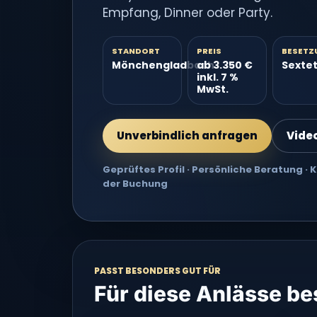
Empfang, Dinner oder Party.
STANDORT
PREIS
BESETZ
Mönchengladbach
ab 3.350 €
Sexte
inkl. 7 %
MwSt.
Unverbindlich anfragen
Vide
Geprüftes Profil · Persönliche Beratung ·
der Buchung
PASST BESONDERS GUT FÜR
Für diese Anlässe b