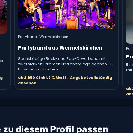
Partyband · Wermelskirchen
Partyband aus Wermelskirchen
Par
Pa
Sechsköpfige Rock- und Pop-Coverband mit
ès-
zwei starken Stimmen und energiegeladenen Hits
Ihr
für volle Tanzflächen.
mit
ab 2.950 € inkl. 7 % MwSt. · Angebot vollständig
ig
ansehen
ab 
an
e zu diesem Profil passen