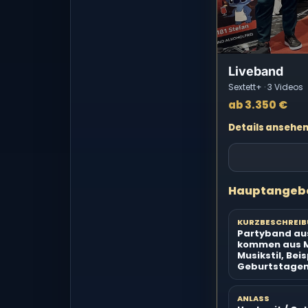
Liveband
Sextett+ · 3 Videos
ab 3.350 €
Details ansehe
Hauptangeb
KURZBESCHREI
Partyband aus
kommen aus Mö
Musikstil, Be
Geburtstagen,
ANLASS