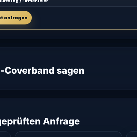
burtstag / Firmenfeier
at anfragen
-Coverband sagen
 geprüften Anfrage