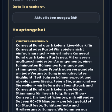
Details ansehen
Aktuell oben ausgewählt
Hauptangebot
KURZBESCHREIBUNG
Karneval Band aus Erkelenz: Live-Musik für
Karneval oder Party! Wir spielen nicht
einfach nur nach – wir erfinden Karneval
Band aus Erkelenz Party neu. Mit unseren
maßgeschneiderten Arrangements, einer
fulminanten Bühnenperformance und
stimmgewaltigen Frontfrauen verwandeln
wir jede Veranstaltung in ein absolutes
Highlight. Seit Jahren bühnenerprobt und
absolut zuverlässig. Feiern Sie, wann und wo
Sie wollen – wir liefern den Soundtrack und
Karneval Band aus Erkelenz perfekte
Stimmung für Ihren Erfolg. Unser Show-
Konzept: Ein hocheffizientes, mitreißendes
Set von 60–70 Minuten – perfekt getaktet
für Stadtfeste, Schützenfeste und
Großveranstaltungen. Wir kommen aus