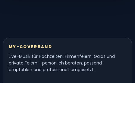
MY-COVERBAND
Live-Musik für Hochzeiten, Firmenfeiern, Galas und
private Feiern - persönlich beraten, passend
empfohlen und professionell umgesetzt.
Anlässe
Hochzeitsband
Partyband
Firmenfeier
Gala & Dinner
Navigation