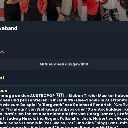
iveband
n
Aktuell oben ausgewählt
ot
BUNG
ommage an den AUSTROPOP 🇦🇹✌🏼 Sieben Tiroler Musiker habe
chen und präsentieren in ihrer 100%-Live-Show die Austrohits
t wie zum Beispiel "s`Bergwerk" von Rainhard Fendrich, "Großv
und "Schifoan" von Wolfgang Ambros oder "Du entschuldige i ke
s. Natürlich fehlen auch nicht die Hits von Georg Danzer, Stef
, Ludwig Hirsch, Ina Regen, Folkshilfe, Josh, Hubert von Gois
ikalisches Erlebnis in "rot-weiss-rot" und eine "Sing/Tanz-mit
hrwürmern des Austropop! "Austropop Band aus Hatting"