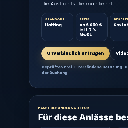
die Austrohits die man kennt.
STANDORT
PREIS
BESETZ
Hatting
ab 6.050 €
Sexte
inkl. 7 %
MwSt.
Unverbindlich anfragen
Vide
Geprüftes Profil · Persönliche Beratung ·
der Buchung
PASST BESONDERS GUT FÜR
Für diese Anlässe b