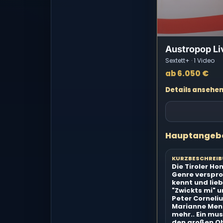
Austropop L
Sextett+ · 1 Video
ab 6.050 €
Details ansehe
Hauptangeb
KURZBESCHREI
Die Tiroler H
Genre verspro
kennt und lieb
"Zwickts mi" 
Peter Corneliu
Marianne Mendt
mehr.. Ein mus
den großen O