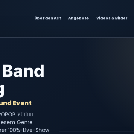
Über den Act
Angebote
Videos & Bilder
 Band
g
 und Event
OPOP 🇦🇹✌🏼
 diesem Genre
hrer 100%-Live-Show