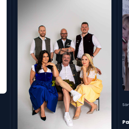
Sän
Pa