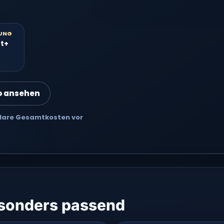
UNG
tt+
o ansehen
 Klare Gesamtkosten vor
esonders passend