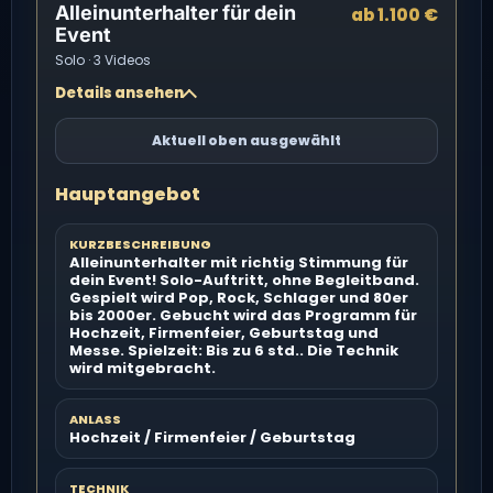
Alleinunterhalter für dein
ab 1.100 €
Event
Solo · 3 Videos
Details ansehen
Aktuell oben ausgewählt
Hauptangebot
KURZBESCHREIBUNG
Alleinunterhalter mit richtig Stimmung für
dein Event! Solo-Auftritt, ohne Begleitband.
Gespielt wird Pop, Rock, Schlager und 80er
bis 2000er. Gebucht wird das Programm für
Hochzeit, Firmenfeier, Geburtstag und
Messe. Spielzeit: Bis zu 6 std.. Die Technik
wird mitgebracht.
ANLASS
Hochzeit / Firmenfeier / Geburtstag
TECHNIK