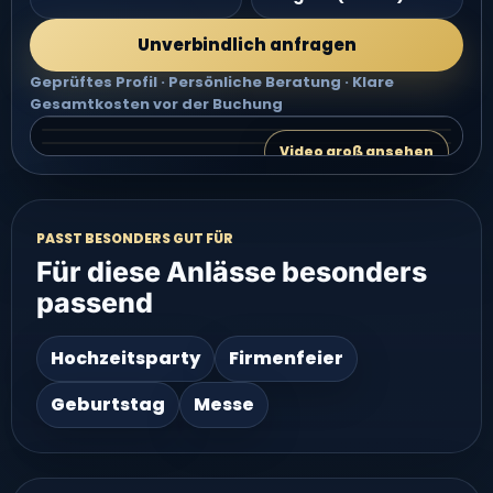
Unverbindlich anfragen
Geprüftes Profil · Persönliche Beratung · Klare
Gesamtkosten vor der Buchung
Video 2 groß ansehen
Video 3 groß ansehen
VIDEO 2
Video groß ansehen
VIDEO 3
PASST BESONDERS GUT FÜR
Für diese Anlässe besonders
passend
Hochzeitsparty
Firmenfeier
Geburtstag
Messe