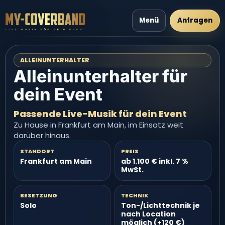
Menü
Anfragen
ALLEINUNTERHALTER
Alleinunterhalter für
dein Event
Passende Live-Musik für dein Event
Zu Hause in Frankfurt am Main, im Einsatz weit
darüber hinaus.
STANDORT
PREIS
Frankfurt am Main
ab 1.100 € inkl. 7 %
MwSt.
BESETZUNG
TECHNIK
Solo
Ton-/Lichttechnik je
nach Location
möglich (+120 €)